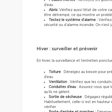
d’eau.
Abris:
Vérifiez aussi l’état de votre c
être détrempé, ce qui montre un probl
Testez le système d’alarme :
Vérifie
sécurité ou d’alarme incendie. On n’est 
Hiver : surveiller et prévenir
En hiver, la surveillance et l’entretien ponctu
Toiture
: Déneigez au besoin pour prév
d’eau.
Ventilation
: Vérifiez que les conduits
Conduites d’eau
: Assurez-vous que l
qu’ils ne gèlent.
Sortie de sécheuse
: Dégagez régulièr
Habituellement, celle-ci est en hauteur 
vérifier.
Porte d’entrée et marches :
Déneigez 