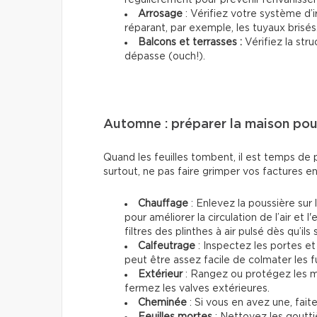
Arrosage
: Vérifiez votre système d’ir
réparant, par exemple, les tuyaux brisés
Balcons et terrasses :
Vérifiez la str
dépasse (ouch!).
Automne : préparer la maison pour
Quand les feuilles tombent, il est temps de p
surtout, ne pas faire grimper vos factures 
Chauffage
: Enlevez la poussière sur 
pour améliorer la circulation de l’air et
filtres des plinthes à air pulsé dès qu’il
Calfeutrage
: Inspectez les portes et 
peut être assez facile de colmater les 
Extérieur
: Rangez ou protégez les me
fermez les valves extérieures.
Cheminée
: Si vous en avez une, fait
Feuilles mortes
: Nettoyez les gouttiè