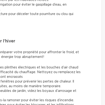
rigation pour éviter le gaspillage d’eau, en
.
ucture pour déceler toute pourriture ou clou qui
 l’hiver
réparer votre propriété pour affronter le froid, et
en énergie trop abruptement!
les plinthes électriques et les bouches d’air chaud
 l'efficacité du chauffage. Nettoyez ou remplacez les
s sont encrassés
fenêtres pour prévenir les pertes de chaleur. Il
fuites, au moins de manière temporaire.
ubles de jardin, videz les boyaux d’arrosage et
es-la ramoner pour éviter les risques d’incendie.
res pour éviter les blocages et les infiltrations